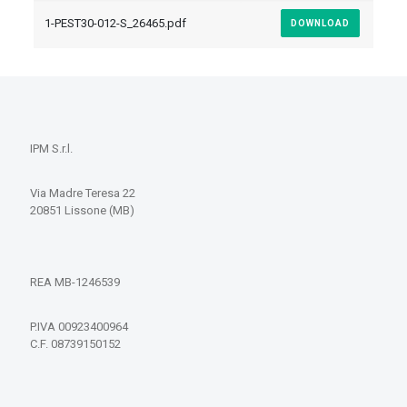
1-PEST30-012-S_26465.pdf
DOWNLOAD
IPM S.r.l.
Via Madre Teresa 22
20851 Lissone (MB)
REA MB-1246539
P.IVA 00923400964
C.F. 08739150152