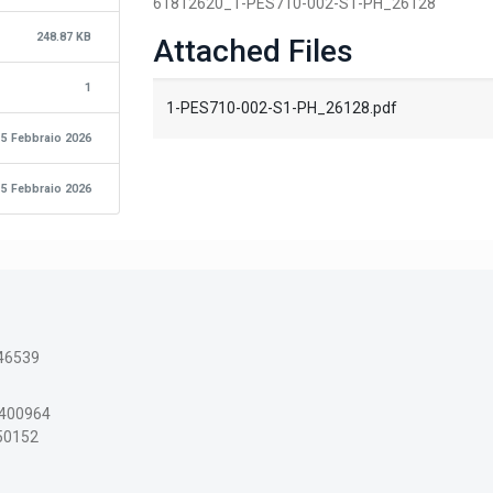
61812620_1-PES710-002-S1-PH_26128
248.87 KB
Attached Files
1
1-PES710-002-S1-PH_26128.pdf
5 Febbraio 2026
5 Febbraio 2026
46539
3400964
150152