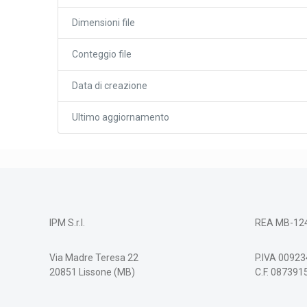
Dimensioni file
Conteggio file
Data di creazione
Ultimo aggiornamento
IPM S.r.l.
REA MB-12
Via Madre Teresa 22
P.IVA 0092
20851 Lissone (MB)
C.F. 08739