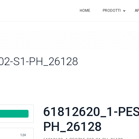
HOME
PRODOTTI
AP
02-S1-PH_26128
61812620_1-PES
PH_26128
124