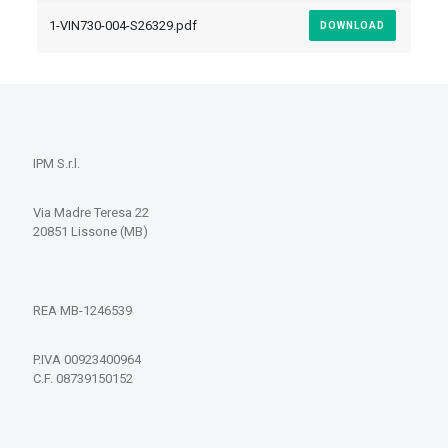
1-VIN730-004-S26329.pdf
DOWNLOAD
IPM S.r.l.
Via Madre Teresa 22
20851 Lissone (MB)
REA MB-1246539
P.IVA 00923400964
C.F. 08739150152