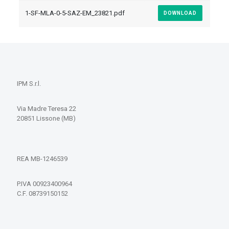
1-SF-MLA-0-5-SAZ-EM_23821.pdf
DOWNLOAD
IPM S.r.l.
Via Madre Teresa 22
20851 Lissone (MB)
REA MB-1246539
P.IVA 00923400964
C.F. 08739150152