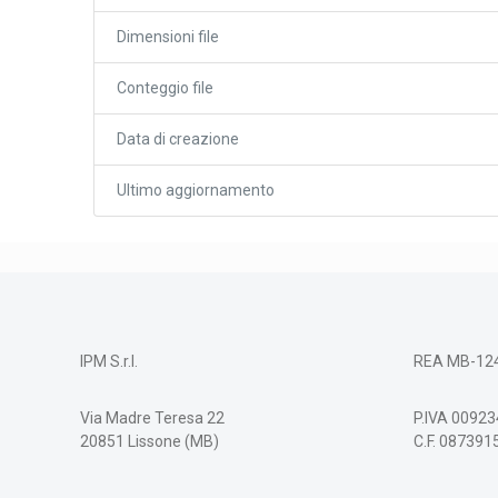
Dimensioni file
Conteggio file
Data di creazione
Ultimo aggiornamento
IPM S.r.l.
REA MB-12
Via Madre Teresa 22
P.IVA 0092
20851 Lissone (MB)
C.F. 08739