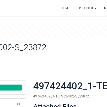
HOME
PRODOTTI
AP
002-S_23872
497424402_1-TE
497424402_1-TEFSJ2-002-S_23872
68
Attached Files