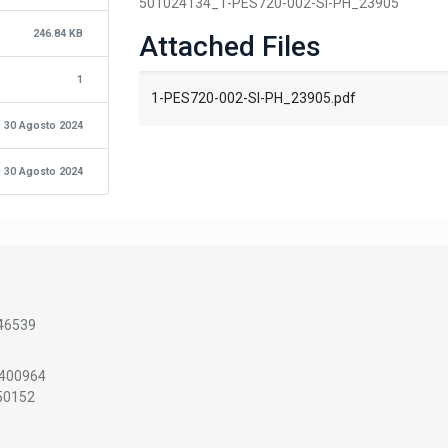
501024134_1-PES720-002-SI-PH_23905
246.84 KB
Attached Files
1
1-PES720-002-SI-PH_23905.pdf
30 Agosto 2024
30 Agosto 2024
46539
3400964
150152