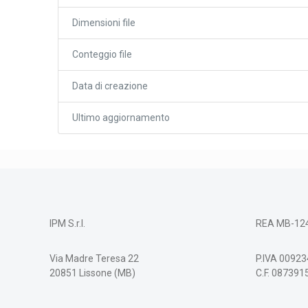
Dimensioni file
Conteggio file
Data di creazione
Ultimo aggiornamento
IPM S.r.l.
REA MB-12
Via Madre Teresa 22
P.IVA 0092
20851 Lissone (MB)
C.F. 08739