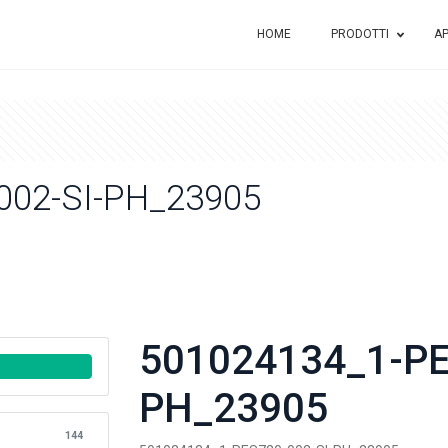
HOME
PRODOTTI
AP
002-SI-PH_23905
501024134_1-PE
PH_23905
144