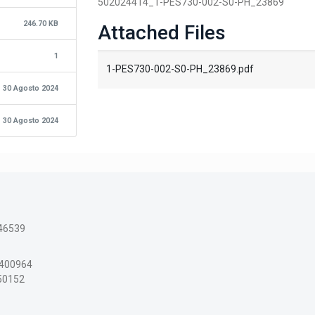
502024414_1-PES730-002-S0-PH_23869
246.70 KB
Attached Files
1
1-PES730-002-S0-PH_23869.pdf
30 Agosto 2024
30 Agosto 2024
46539
3400964
150152