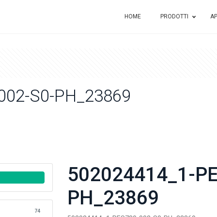
HOME
PRODOTTI
AP
002-S0-PH_23869
502024414_1-PE
PH_23869
74