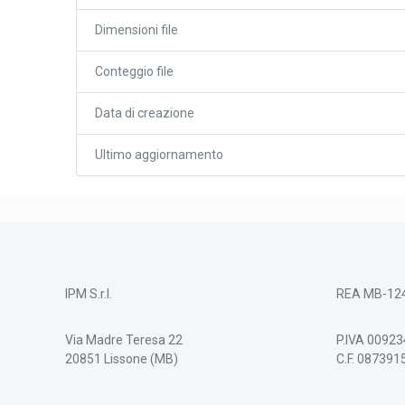
Dimensioni file
Conteggio file
Data di creazione
Ultimo aggiornamento
IPM S.r.l.
REA MB-12
Via Madre Teresa 22
P.IVA 0092
20851 Lissone (MB)
C.F. 08739