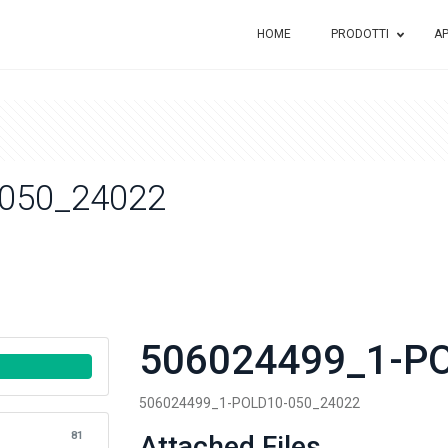
HOME
PRODOTTI
AP
050_24022
506024499_1-P
506024499_1-POLD10-050_24022
81
Attached Files