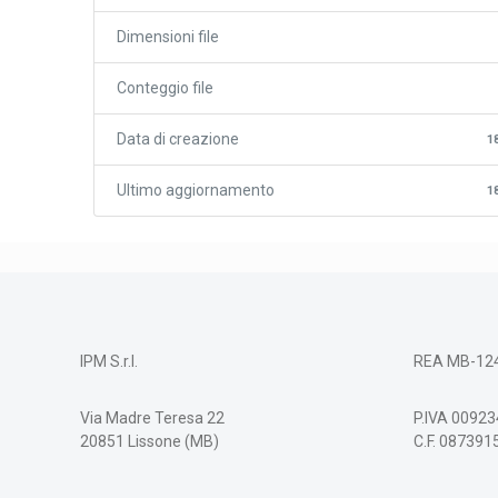
Dimensioni file
Conteggio file
Data di creazione
1
Ultimo aggiornamento
1
IPM S.r.l.
REA MB-12
Via Madre Teresa 22
P.IVA 0092
20851 Lissone (MB)
C.F. 08739