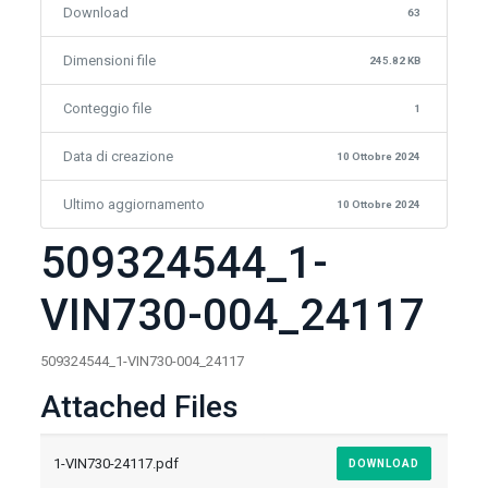
Download
63
Dimensioni file
245.82 KB
Conteggio file
1
Data di creazione
10 Ottobre 2024
Ultimo aggiornamento
10 Ottobre 2024
509324544_1-
VIN730-004_24117
509324544_1-VIN730-004_24117
Attached Files
1-VIN730-24117.pdf
DOWNLOAD