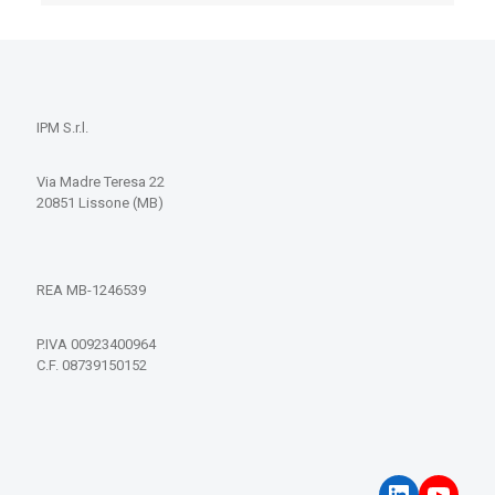
IPM S.r.l.
Via Madre Teresa 22
20851 Lissone (MB)
REA MB-1246539
P.IVA 00923400964
C.F. 08739150152
LinkedIn
YouT