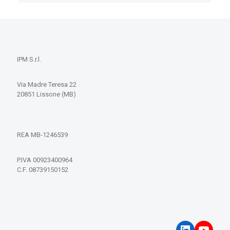
IPM S.r.l.
Via Madre Teresa 22
20851 Lissone (MB)
REA MB-1246539
P.IVA 00923400964
C.F. 08739150152
LinkedIn
YouT