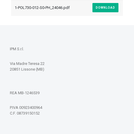
1-POL730-012-S0-PH_24046.pdf
DOWNLOAD
IPM S.r.l.
Via Madre Teresa 22
20851 Lissone (MB)
REA MB-1246539
P.IVA 00923400964
C.F. 08739150152