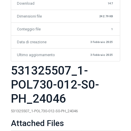
Download
147
Dimensioni file
242.79 KB
Conteggio file
1
Data di creazione
3 Febbraio 2025
Ultimo aggiornamento
3 Febbraio 2025
531325507_1-
POL730-012-S0-
PH_24046
531325507_1-POL730-012-S0-PH_24046
Attached Files