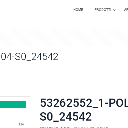
HOME
PRODOTTI
AP
004-S0_24542
53262552_1-POL
S0_24542
124