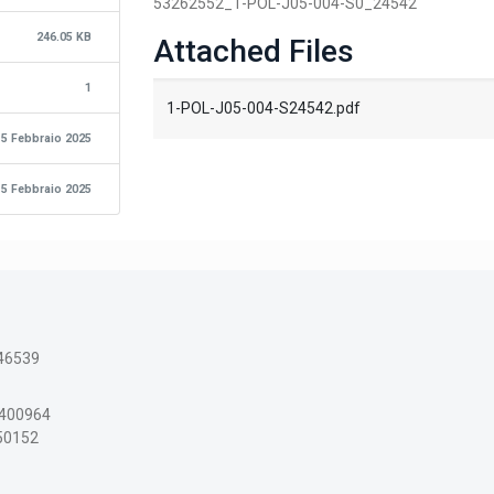
53262552_1-POL-J05-004-S0_24542
246.05 KB
Attached Files
1
1-POL-J05-004-S24542.pdf
5 Febbraio 2025
5 Febbraio 2025
46539
3400964
150152