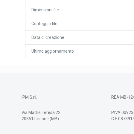
Dimensioni file
Conteggio file
Data di creazione
Ultimo aggiornamento
IPM S.r.l.
REA MB-12
Via Madre Teresa 22
P.IVA 0092
20851 Lissone (MB)
C.F. 08739