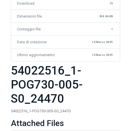
Download
73
Dimensioni file
244.86 KB
Conteggio file
1
Data di creazione
12 Marzo 2025
Ultimo aggiornamento
12 Marzo 2025
54022516_1-
POG730-005-
S0_24470
54022516_1-POG730-005-S0_24470
Attached Files