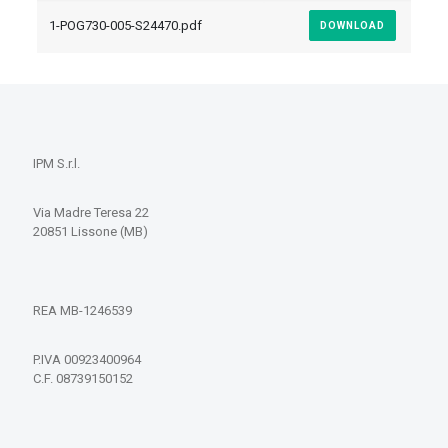
1-POG730-005-S24470.pdf
DOWNLOAD
IPM S.r.l.
Via Madre Teresa 22
20851 Lissone (MB)
REA MB-1246539
P.IVA 00923400964
C.F. 08739150152