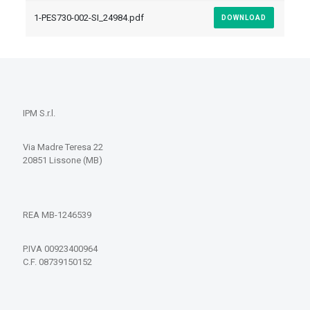
1-PES730-002-SI_24984.pdf
DOWNLOAD
IPM S.r.l.
Via Madre Teresa 22
20851 Lissone (MB)
REA MB-1246539
P.IVA 00923400964
C.F. 08739150152