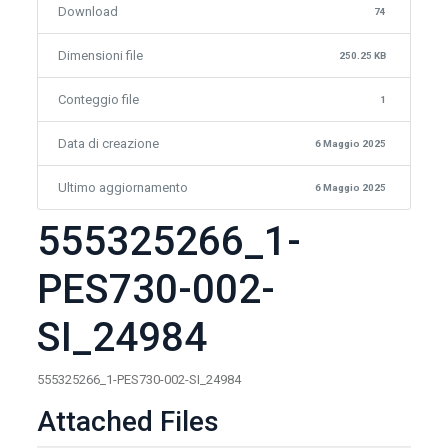
Download
74
Dimensioni file
250.25 KB
Conteggio file
1
Data di creazione
6 Maggio 2025
Ultimo aggiornamento
6 Maggio 2025
555325266_1-
PES730-002-
SI_24984
555325266_1-PES730-002-SI_24984
Attached Files