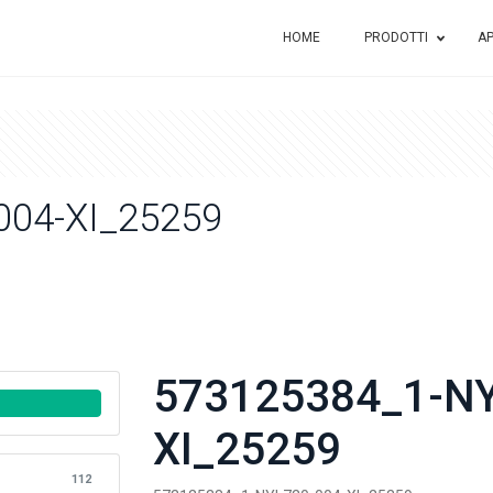
HOME
PRODOTTI
AP
004-XI_25259
573125384_1-NY
XI_25259
112