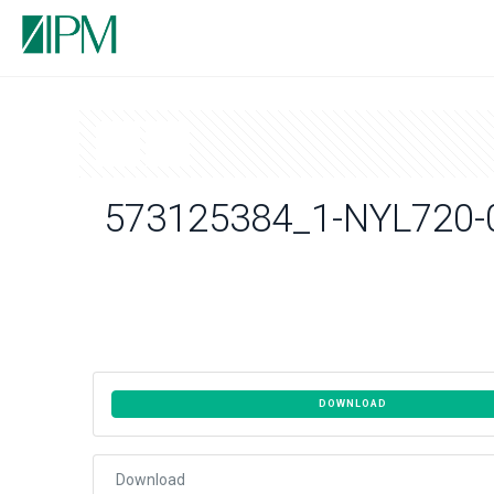
573125384_1-NYL720-
DOWNLOAD
Download