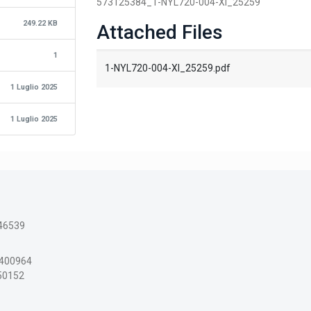
573125384_1-NYL720-004-XI_25259
249.22 KB
Attached Files
1
1-NYL720-004-XI_25259.pdf
1 Luglio 2025
1 Luglio 2025
46539
3400964
150152