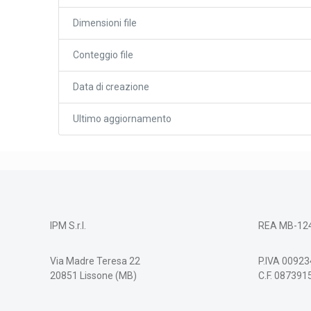
Dimensioni file
Conteggio file
Data di creazione
Ultimo aggiornamento
IPM S.r.l.
REA MB-12
Via Madre Teresa 22
P.IVA 0092
20851 Lissone (MB)
C.F. 08739