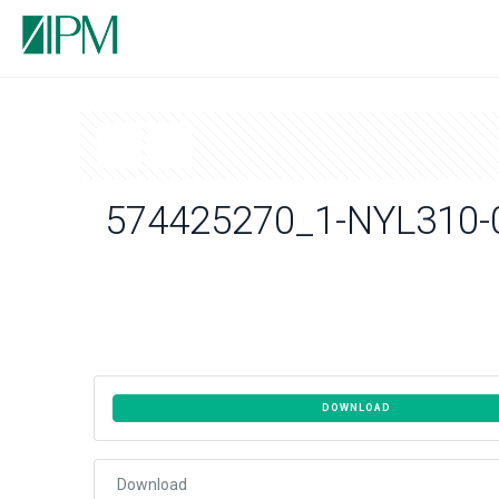
574425270_1-NYL310-
DOWNLOAD
Download