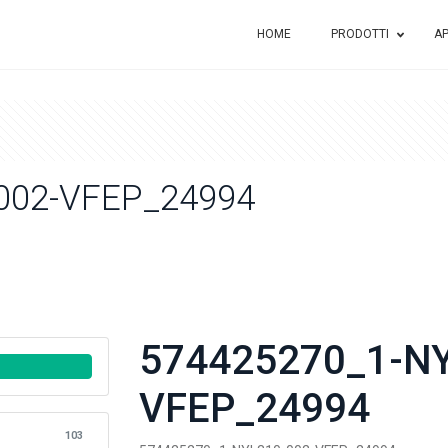
HOME
PRODOTTI
AP
002-VFEP_24994
574425270_1-NY
VFEP_24994
103