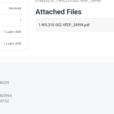
574425270_1-NYL310-002-VFEP_24994
249.46 KB
Attached Files
1
1-NYL310-002-VFEP_24994.pdf
1 Luglio 2025
1 Luglio 2025
46539
3400964
150152