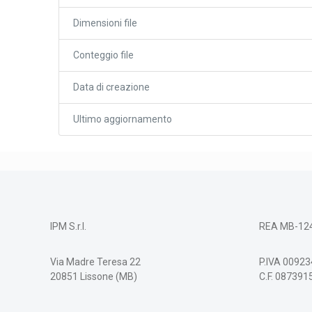
Dimensioni file
Conteggio file
Data di creazione
Ultimo aggiornamento
IPM S.r.l.
REA MB-12
Via Madre Teresa 22
P.IVA 0092
20851 Lissone (MB)
C.F. 08739