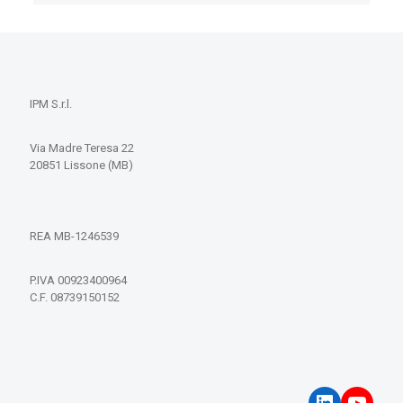
IPM S.r.l.
Via Madre Teresa 22
20851 Lissone (MB)
REA MB-1246539
P.IVA 00923400964
C.F. 08739150152
LinkedIn
YouT