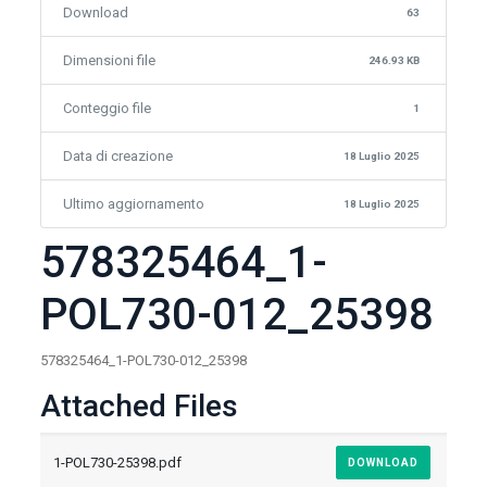
Download
63
Dimensioni file
246.93 KB
Conteggio file
1
Data di creazione
18 Luglio 2025
Ultimo aggiornamento
18 Luglio 2025
578325464_1-
POL730-012_25398
578325464_1-POL730-012_25398
Attached Files
1-POL730-25398.pdf
DOWNLOAD