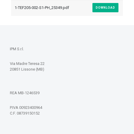
1-TEF205-002-S1-PH_25349.pdf
DOWNLOAD
IPM S.r.l.
Via Madre Teresa 22
20851 Lissone (MB)
REA MB-1246539
P.IVA 00923400964
C.F. 08739150152