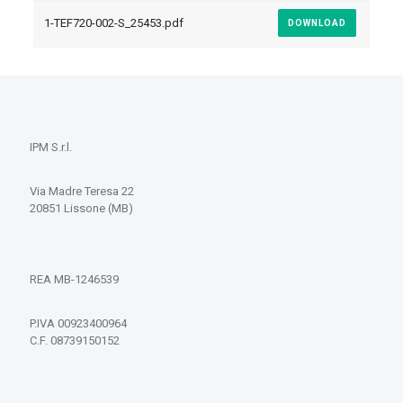
1-TEF720-002-S_25453.pdf
DOWNLOAD
IPM S.r.l.
Via Madre Teresa 22
20851 Lissone (MB)
REA MB-1246539
P.IVA 00923400964
C.F. 08739150152