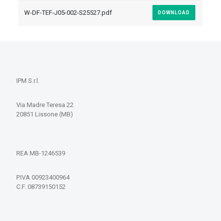
W-DF-TEF-J05-002-S25527.pdf
DOWNLOAD
IPM S.r.l.
Via Madre Teresa 22
20851 Lissone (MB)
REA MB-1246539
P.IVA 00923400964
C.F. 08739150152