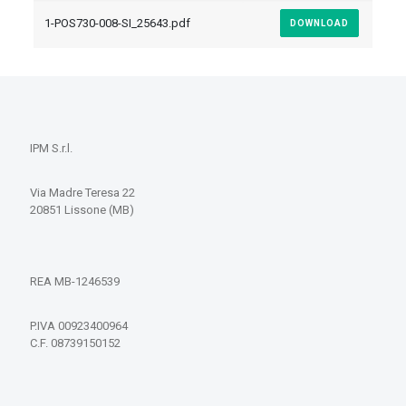
1-POS730-008-SI_25643.pdf
DOWNLOAD
IPM S.r.l.
Via Madre Teresa 22
20851 Lissone (MB)
REA MB-1246539
P.IVA 00923400964
C.F. 08739150152