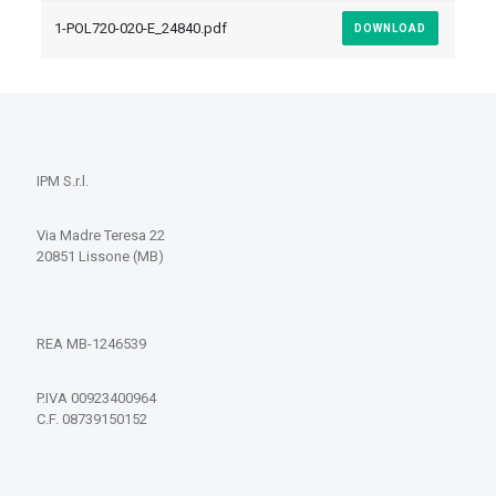
1-POL720-020-E_24840.pdf
DOWNLOAD
IPM S.r.l.
Via Madre Teresa 22
20851 Lissone (MB)
REA MB-1246539
P.IVA 00923400964
C.F. 08739150152