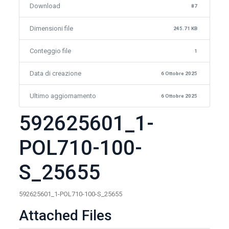
Download
87
Dimensioni file
245.71 KB
Conteggio file
1
Data di creazione
6 Ottobre 2025
Ultimo aggiornamento
6 Ottobre 2025
592625601_1-
POL710-100-
S_25655
592625601_1-POL710-100-S_25655
Attached Files