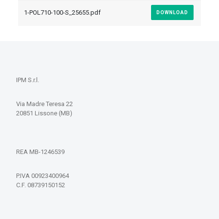
1-POL710-100-S_25655.pdf
DOWNLOAD
IPM S.r.l.
Via Madre Teresa 22
20851 Lissone (MB)
REA MB-1246539
P.IVA 00923400964
C.F. 08739150152