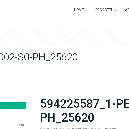
HOME
PRODOTTI
AP
002-S0-PH_25620
594225587_1-PE
PH_25620
219