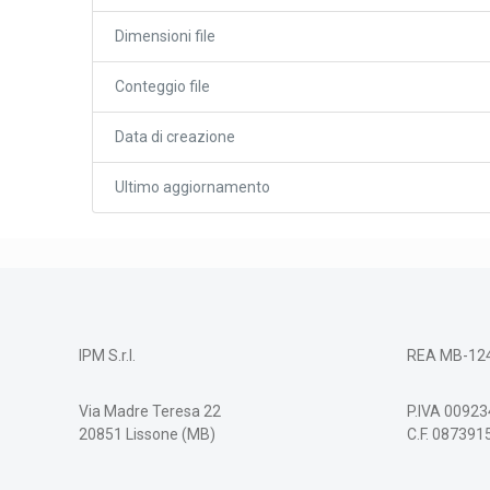
Dimensioni file
Conteggio file
Data di creazione
Ultimo aggiornamento
IPM S.r.l.
REA MB-12
Via Madre Teresa 22
P.IVA 0092
20851 Lissone (MB)
C.F. 08739