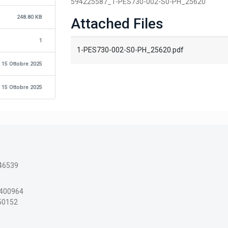
594225587_1-PES730-002-S0-PH_25620
248.80 KB
Attached Files
1
1-PES730-002-S0-PH_25620.pdf
15 Ottobre 2025
15 Ottobre 2025
46539
3400964
150152