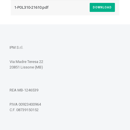
1-POL310-21610.pdf
DOWNLOAD
IPM S.r.l.
Via Madre Teresa 22
20851 Lissone (MB)
REA MB-1246539
P.IVA 00923400964
C.F. 08739150152