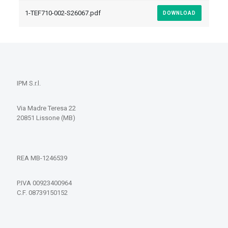
1-TEF710-002-S26067.pdf
DOWNLOAD
IPM S.r.l.
Via Madre Teresa 22
20851 Lissone (MB)
REA MB-1246539
P.IVA 00923400964
C.F. 08739150152