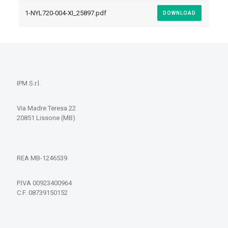
1-NYL720-004-XI_25897.pdf
DOWNLOAD
IPM S.r.l.
Via Madre Teresa 22
20851 Lissone (MB)
REA MB-1246539
P.IVA 00923400964
C.F. 08739150152