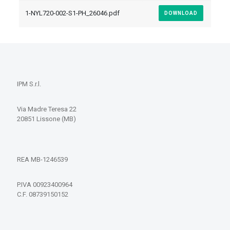
1-NYL720-002-S1-PH_26046.pdf
DOWNLOAD
IPM S.r.l.
Via Madre Teresa 22
20851 Lissone (MB)
REA MB-1246539
P.IVA 00923400964
C.F. 08739150152