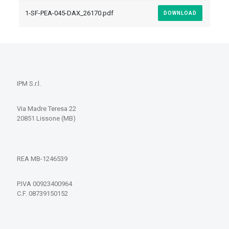
1-SF-PEA-045-DAX_26170.pdf
DOWNLOAD
IPM S.r.l.
Via Madre Teresa 22
20851 Lissone (MB)
REA MB-1246539
P.IVA 00923400964
C.F. 08739150152