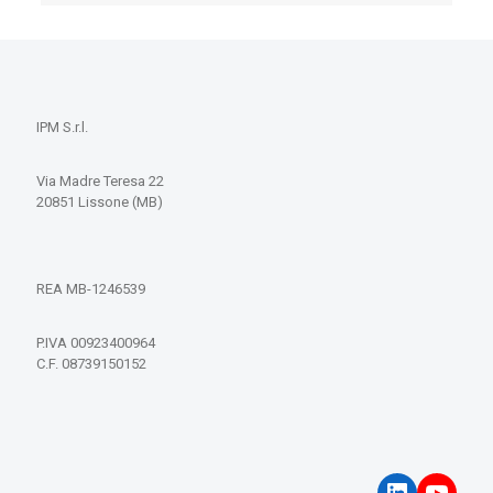
IPM S.r.l.
Via Madre Teresa 22
20851 Lissone (MB)
REA MB-1246539
P.IVA 00923400964
C.F. 08739150152
LinkedIn
YouT