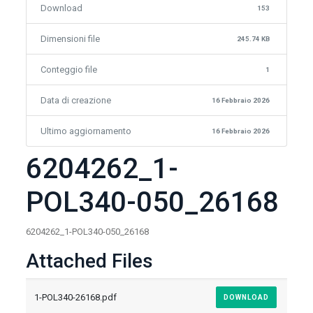
Download
153
Dimensioni file
245.74 KB
Conteggio file
1
Data di creazione
16 Febbraio 2026
Ultimo aggiornamento
16 Febbraio 2026
6204262_1-
POL340-050_26168
6204262_1-POL340-050_26168
Attached Files
1-POL340-26168.pdf
DOWNLOAD