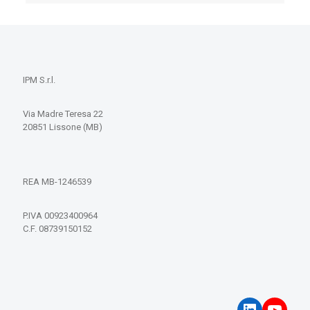
IPM S.r.l.
Via Madre Teresa 22
20851 Lissone (MB)
REA MB-1246539
P.IVA 00923400964
C.F. 08739150152
LinkedIn
YouT