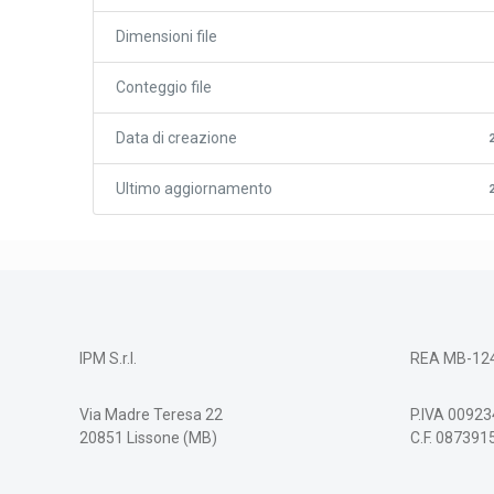
Dimensioni file
Conteggio file
Data di creazione
Ultimo aggiornamento
IPM S.r.l.
REA MB-12
Via Madre Teresa 22
P.IVA 0092
20851 Lissone (MB)
C.F. 08739