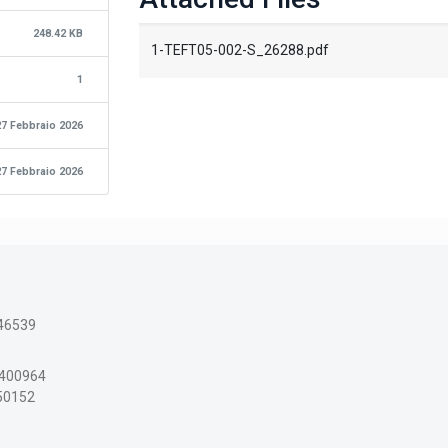
248.42 KB
1-TEFT05-002-S_26288.pdf
1
27 Febbraio 2026
27 Febbraio 2026
46539
3400964
150152