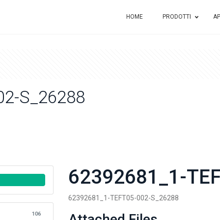
HOME
PRODOTTI
AP
02-S_26288
62392681_1-TEF
62392681_1-TEFT05-002-S_26288
106
Attached Files