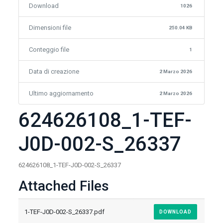
Download
1026
Dimensioni file
250.04 KB
Conteggio file
1
Data di creazione
2 Marzo 2026
Ultimo aggiornamento
2 Marzo 2026
624626108_1-TEF-
J0D-002-S_26337
624626108_1-TEF-J0D-002-S_26337
Attached Files
1-TEF-J0D-002-S_26337.pdf
DOWNLOAD