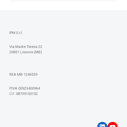
IPM S.r.l.
Via Madre Teresa 22
20851 Lissone (MB)
REA MB-1246539
P.IVA 00923400964
C.F. 08739150152
LinkedIn
YouT