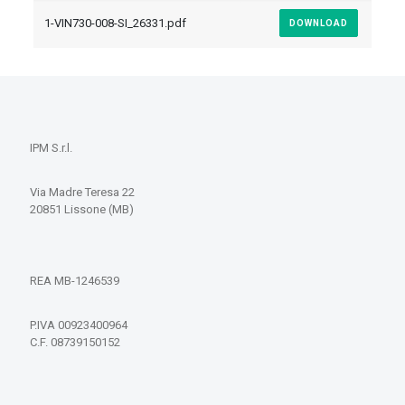
1-VIN730-008-SI_26331.pdf
DOWNLOAD
IPM S.r.l.
Via Madre Teresa 22
20851 Lissone (MB)
REA MB-1246539
P.IVA 00923400964
C.F. 08739150152