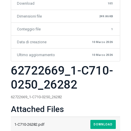
Download
105
Dimensioni file
249.86 KB
Conteggio file
1
Data di creazione
10 Marzo 2026
Ultimo aggiornamento
10 Marzo 2026
62722669_1-C710-
0250_26282
62722669_1-C710-0250_26282
Attached Files
1-C710-26282.pdf
DOWNLOAD