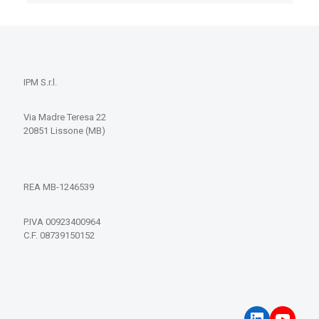
IPM S.r.l.
Via Madre Teresa 22
20851 Lissone (MB)
REA MB-1246539
P.IVA 00923400964
C.F. 08739150152
LinkedIn
YouT