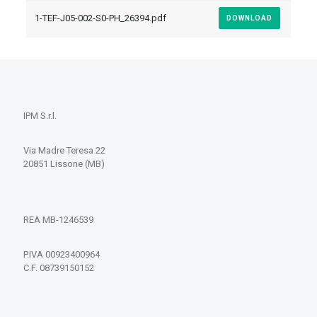
1-TEF-J05-002-S0-PH_26394.pdf
DOWNLOAD
IPM S.r.l.
Via Madre Teresa 22
20851 Lissone (MB)
REA MB-1246539
P.IVA 00923400964
C.F. 08739150152