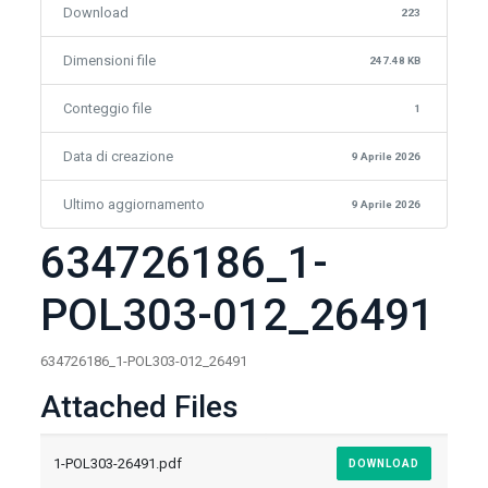
Download
223
Dimensioni file
247.48 KB
Conteggio file
1
Data di creazione
9 Aprile 2026
Ultimo aggiornamento
9 Aprile 2026
634726186_1-
POL303-012_26491
634726186_1-POL303-012_26491
Attached Files
1-POL303-26491.pdf
DOWNLOAD