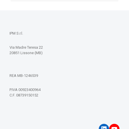
IPM S.r.l.
Via Madre Teresa 22
20851 Lissone (MB)
REA MB-1246539
P.IVA 00923400964
C.F. 08739150152
LinkedIn
YouT