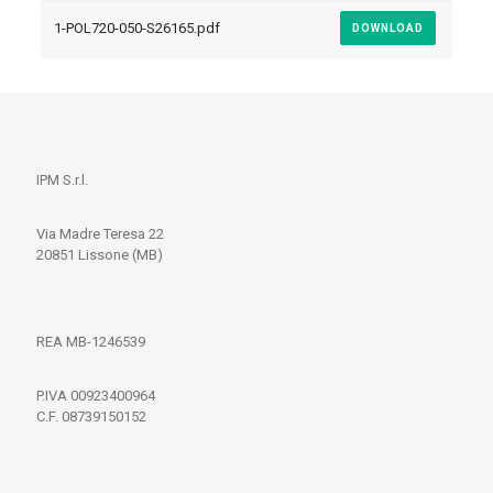
1-POL720-050-S26165.pdf
DOWNLOAD
IPM S.r.l.
Via Madre Teresa 22
20851 Lissone (MB)
REA MB-1246539
P.IVA 00923400964
C.F. 08739150152