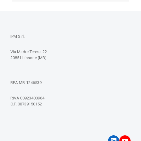
IPM S.r.l.
Via Madre Teresa 22
20851 Lissone (MB)
REA MB-1246539
P.IVA 00923400964
C.F. 08739150152
LinkedIn
YouT