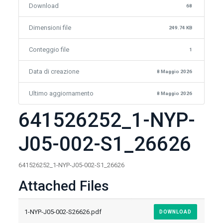
Download
68
Dimensioni file
249.74 KB
Conteggio file
1
Data di creazione
8 Maggio 2026
Ultimo aggiornamento
8 Maggio 2026
641526252_1-NYP-
J05-002-S1_26626
641526252_1-NYP-J05-002-S1_26626
Attached Files
1-NYP-J05-002-S26626.pdf
DOWNLOAD