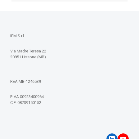
IPM S.r.l.
Via Madre Teresa 22
20851 Lissone (MB)
REA MB-1246539
P.IVA 00923400964
C.F. 08739150152
LinkedIn
YouT