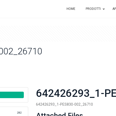
HOME
PRODOTTI
AP
002_26710
642426293_1-P
642426293_1-PES830-002_26710
282
Attached Files