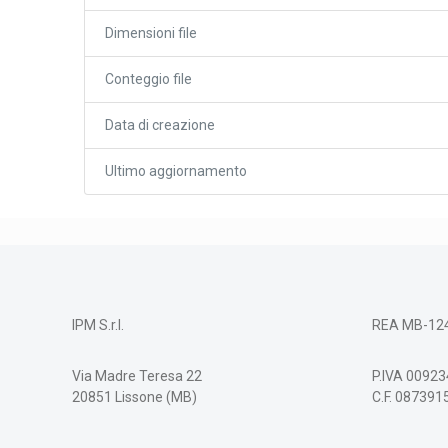
Dimensioni file
Conteggio file
Data di creazione
Ultimo aggiornamento
IPM S.r.l.
REA MB-12
Via Madre Teresa 22
P.IVA 0092
20851 Lissone (MB)
C.F. 08739