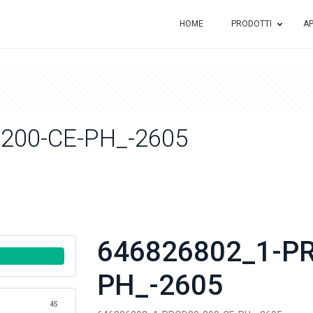
HOME
PRODOTTI
AP
200-CE-PH_-2605
646826802_1-PR
PH_-2605
45