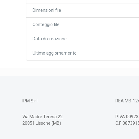
Dimensioni file
Conteggio file
Data di creazione
Ultimo aggiornamento
IPM S.r.l.
REA MB-12
Via Madre Teresa 22
P.IVA 0092
20851 Lissone (MB)
C.F. 08739