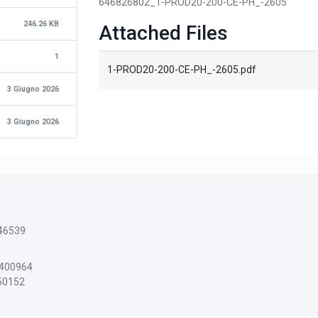
646826802_1-PROD20-200-CE-PH_-2605
246.26 KB
Attached Files
1
1-PROD20-200-CE-PH_-2605.pdf
3 Giugno 2026
3 Giugno 2026
46539
3400964
150152