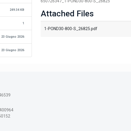
650726347_1-POND30-800-S_26825
249.34 KB
Attached Files
1
1-POND30-800-S_26825.pdf
23 Giugno 2026
23 Giugno 2026
46539
3400964
150152