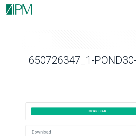
650726347_1-POND30-
DOWNLOAD
Download