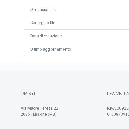
Dimensioni file
Conteggio file
Data di creazione
Ultimo aggiornamento
IPM S.r.l.
REA MB-12
Via Madre Teresa 22
P.IVA 0092
20851 Lissone (MB)
C.F. 08739