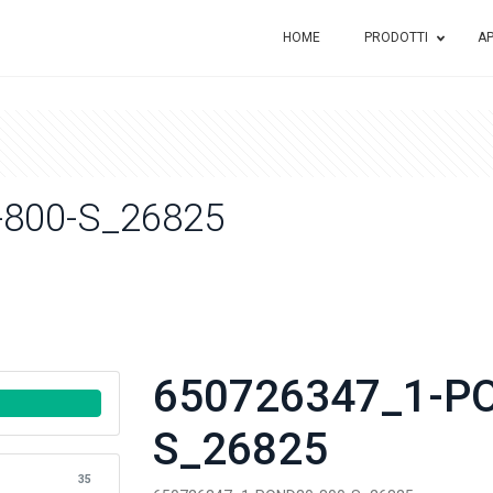
HOME
PRODOTTI
AP
800-S_26825
650726347_1-P
S_26825
35