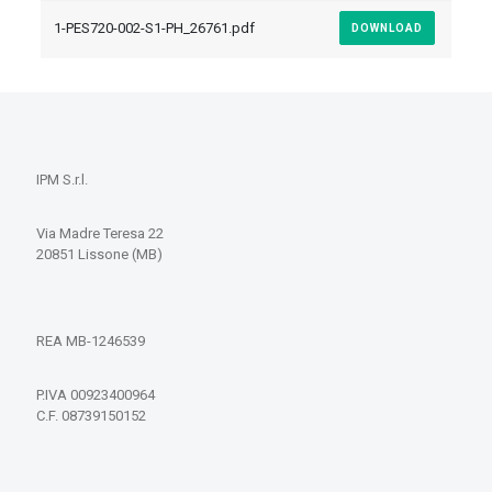
1-PES720-002-S1-PH_26761.pdf
DOWNLOAD
IPM S.r.l.
Via Madre Teresa 22
20851 Lissone (MB)
REA MB-1246539
P.IVA 00923400964
C.F. 08739150152