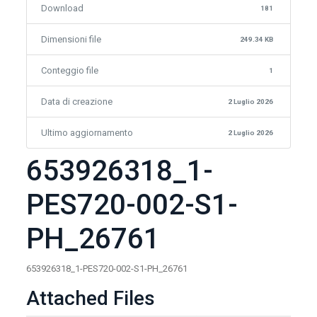
Download
181
Dimensioni file
249.34 KB
Conteggio file
1
Data di creazione
2 Luglio 2026
Ultimo aggiornamento
2 Luglio 2026
653926318_1-
PES720-002-S1-
PH_26761
653926318_1-PES720-002-S1-PH_26761
Attached Files