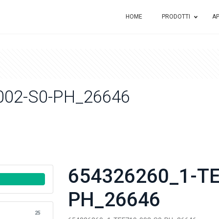
HOME
PRODOTTI
AP
002-S0-PH_26646
654326260_1-TE
PH_26646
25