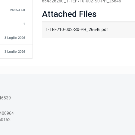
654326260_1-TEF710-002-S0-PH_26646
248.53 KB
Attached Files
1
1-TEF710-002-S0-PH_26646.pdf
3 Luglio 2026
3 Luglio 2026
46539
3400964
150152