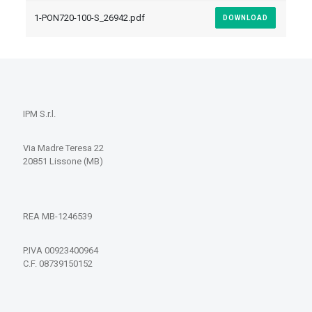
1-PON720-100-S_26942.pdf
DOWNLOAD
IPM S.r.l.
Via Madre Teresa 22
20851 Lissone (MB)
REA MB-1246539
P.IVA 00923400964
C.F. 08739150152