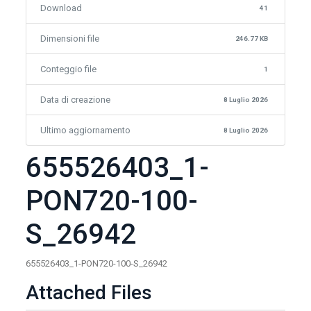
Download
41
Dimensioni file
246.77 KB
Conteggio file
1
Data di creazione
8 Luglio 2026
Ultimo aggiornamento
8 Luglio 2026
655526403_1-
PON720-100-
S_26942
655526403_1-PON720-100-S_26942
Attached Files