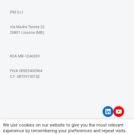
IPM S.r.l.
Via Madre Teresa 22
20851 Lissone (MB)
REA MB-1246539
P.IVA 00923400964
C.F. 08739150152
LinkedIn
YouT
We use cookies on our website to give you the most relevant
Privacy Policy
experience by remembering your preferences and repeat visits.