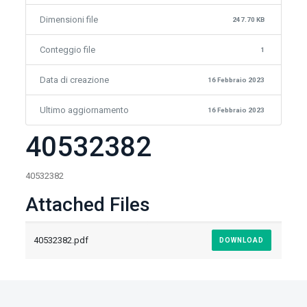
Dimensioni file
247.70 KB
Conteggio file
1
Data di creazione
16 Febbraio 2023
Ultimo aggiornamento
16 Febbraio 2023
40532382
40532382
Attached Files
40532382.pdf
DOWNLOAD