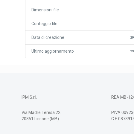
Dimensioni file
Conteggio file
Data di creazione
29
Ultimo aggiornamento
29
IPM S.r.l.
REA MB-12
Via Madre Teresa 22
P.IVA 0092
20851 Lissone (MB)
C.F. 08739