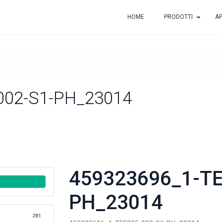
HOME
PRODOTTI
AP
002-S1-PH_23014
459323696_1-TE
PH_23014
281