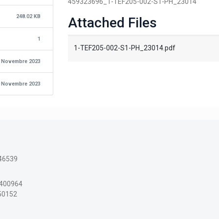
459323696_1-TEF205-002-S1-PH_23014
248.02 KB
Attached Files
1
1-TEF205-002-S1-PH_23014.pdf
 Novembre 2023
 Novembre 2023
46539
3400964
150152