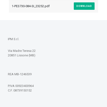
1-PES730-084-SI_23252.pdf
DOWNLOAD
IPM S.r.l.
Via Madre Teresa 22
20851 Lissone (MB)
REA MB-1246539
P.IVA 00923400964
C.F. 08739150152