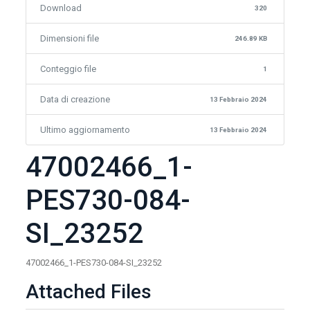
Download
320
Dimensioni file
246.89 KB
Conteggio file
1
Data di creazione
13 Febbraio 2024
Ultimo aggiornamento
13 Febbraio 2024
47002466_1-
PES730-084-
SI_23252
47002466_1-PES730-084-SI_23252
Attached Files